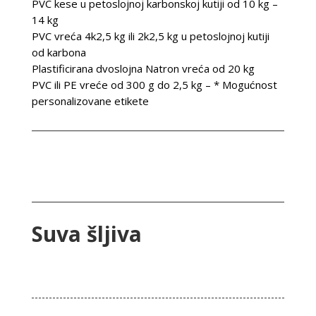
PVC kese u petoslojnoj karbonskoj kutiji od 10 kg –
14 kg
PVC vreća 4k2,5 kg ili 2k2,5 kg u petoslojnoj kutiji
od karbona
Plastificirana dvoslojna Natron vreća od 20 kg
PVC ili PE vreće od 300 g do 2,5 kg – * Mogućnost
personalizovane etikete
Suva šljiva