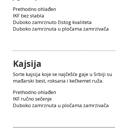
Prethodno ohlađen
IKF bez stabla
Duboko zamrznuto čistog kvaliteta
Duboko zamrznuta u pločama zamrzivača
Kajsija
Sorte kajsija koje se najčešće gaje u Srbiji su
mađarski best, roksana i kečkemet ruža.
Prethodno ohlađen
IKF ručno sečenje
Duboko zamrznuta u pločama zamrzivača