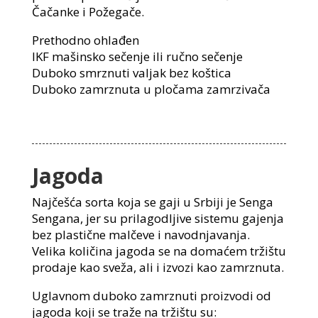
Čačanke i Požegače.
Prethodno ohlađen
IKF mašinsko sečenje ili ručno sečenje
Duboko smrznuti valjak bez koštica
Duboko zamrznuta u pločama zamrzivača
Jagoda
Najčešća sorta koja se gaji u Srbiji je Senga
Sengana, jer su prilagodljive sistemu gajenja
bez plastične malčeve i navodnjavanja.
Velika količina jagoda se na domaćem tržištu
prodaje kao sveža, ali i izvozi kao zamrznuta.
Uglavnom duboko zamrznuti proizvodi od
jagoda koji se traže na tržištu su: