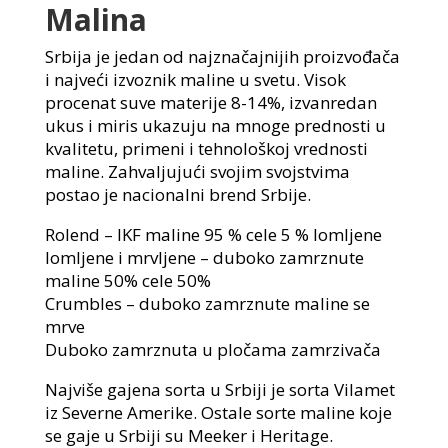
Malina
Srbija je jedan od najznačajnijih proizvođača
i najveći izvoznik maline u svetu. Visok
procenat suve materije 8-14%, izvanredan
ukus i miris ukazuju na mnoge prednosti u
kvalitetu, primeni i tehnološkoj vrednosti
maline. Zahvaljujući svojim svojstvima
postao je nacionalni brend Srbije.
Rolend – IKF maline 95 % cele 5 % lomljene
lomljene i mrvljene – duboko zamrznute
maline 50% cele 50%
Crumbles – duboko zamrznute maline se
mrve
Duboko zamrznuta u pločama zamrzivača
Najviše gajena sorta u Srbiji je sorta Vilamet
iz Severne Amerike. Ostale sorte maline koje
se gaje u Srbiji su Meeker i Heritage.