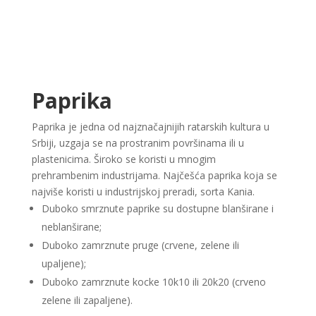
Paprika
Paprika je jedna od najznačajnijih ratarskih kultura u
Srbiji, uzgaja se na prostranim površinama ili u
plastenicima. Široko se koristi u mnogim
prehrambenim industrijama. Najčešća paprika koja se
najviše koristi u industrijskoj preradi, sorta Kania.
Duboko smrznute paprike su dostupne blanširane i
neblanširane;
Duboko zamrznute pruge (crvene, zelene ili
upaljene);
Duboko zamrznute kocke 10k10 ili 20k20 (crveno
zelene ili zapaljene).