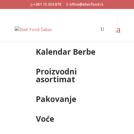
+381 15 354 870
office@elixirfood.rs
Kalendar Berbe
Proizvodni
asortimat
Pakovanje
Voće