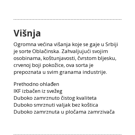
Višnja
Ogromna većina višanja koje se gaje u Srbiji
je sorte Oblačinska. Zahvaljujući svojim
osobinama, koštunjavosti, čvrstom bljesku,
crvenoj boji pokožice, ova sorta je
prepoznata u svim granama industrije.
Prethodno ohlađen
IKF izbačen iz svežeg
Duboko zamrznuto čistog kvaliteta
Duboko smrznuti valjak bez koštica
Duboko zamrznuta u pločama zamrzivača